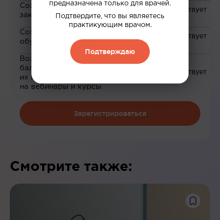
предназначена только для врачей.
Сохранение материалов в
закладки
Подтвердите, что вы являетесь
практикующим врачом.
Сохранение прогресса по
обучению
Подтверждаю
Возможность зарабатывать
баллы и обменивать
их на скидку до 100%
на вебинары и курсы
Зарегистрироваться
Смотрите также: