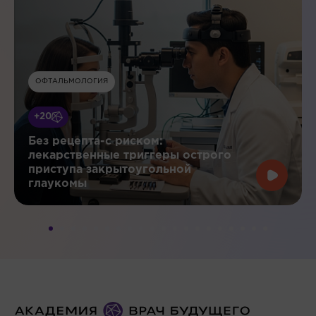
ОФТАЛЬМОЛОГИЯ
+20
Без рецепта-с риском:
лекарственные триггеры острого
приступа закрытоугольной
глаукомы