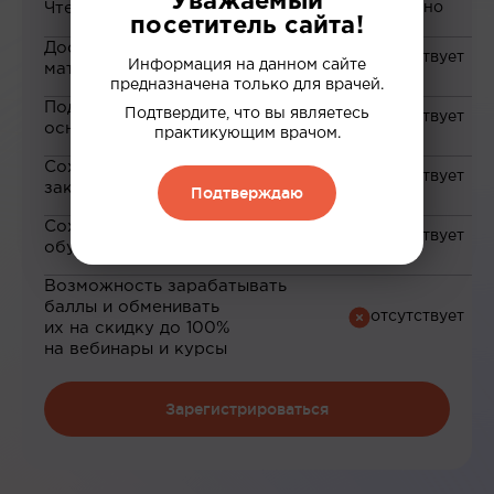
Уважаемый
Чтение статей
посетитель сайта!
Доступ к закрытым
Информация на данном сайте
материалам
предназначена только для врачей.
Подборка материалов на
Подтвердите, что вы являетесь
основе ваших интересов
практикующим врачом.
Сохранение материалов в
закладки
Подтверждаю
Сохранение прогресса по
обучению
Возможность зарабатывать
баллы и обменивать
их на скидку до 100%
на вебинары и курсы
Зарегистрироваться