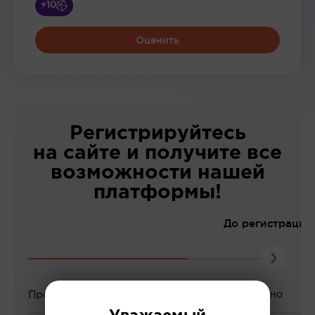
+10
Оценить
Регистрируйтесь
на сайте и получите все
возможности нашей
платформы!
До регистрации
Просмотр вебинаров