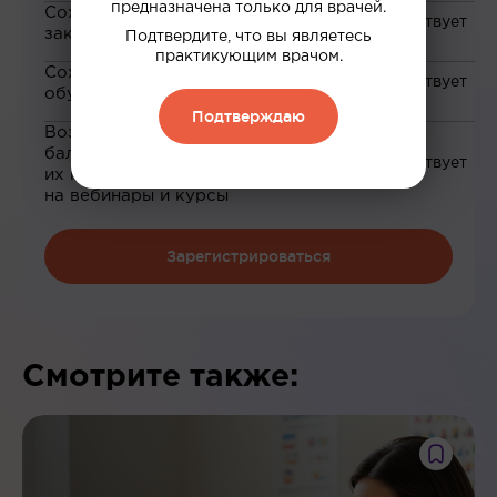
предназначена только для врачей.
Сохранение материалов в
закладки
Подтвердите, что вы являетесь
практикующим врачом.
Сохранение прогресса по
обучению
Подтверждаю
Возможность зарабатывать
баллы и обменивать
их на скидку до 100%
на вебинары и курсы
Зарегистрироваться
Смотрите также: