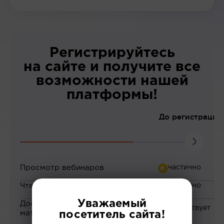
Регистрируйтесь
на сайте и получите все
возможности нашей
платформы!
До регистрации
Просмотр вебинаров
Чтение статей
Уважаемый
Доступ к закрытым
материалам
посетитель сайта!