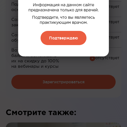
Подборка материалов на
Информация на данном сайте
основе ваших интересов
предназначена только для врачей.
Подтвердите, что вы являетесь
Сохранение материалов в
практикующим врачом.
закладки
Сохранение прогресса по
Подтверждаю
обучению
Возможность зарабатывать
баллы и обменивать
их на скидку до 100%
на вебинары и курсы
Зарегистрироваться
Смотрите также: