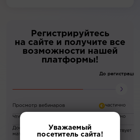
Регистрируйтесь
на сайте и получите все
возможности нашей
платформы!
До регистрации
Просмотр вебинаров
Чтение статей
Уважаемый
Доступ к закрытым
посетитель сайта!
материалам