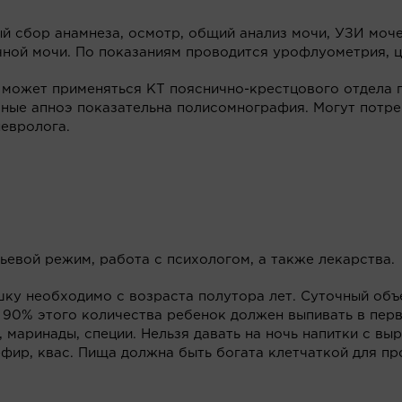
 сбор анамнеза, осмотр, общий анализ мочи, УЗИ моче
ной мочи. По показаниям проводится урофлуометрия, ц
 может применяться КТ пояснично-крестцового отдела 
чные апноэ показательна полисомнография. Могут потре
невролога.
ьевой режим, работа с психологом, а также лекарства.
ршку необходимо с возраста полутора лет. Суточный об
 90% этого количества ребенок должен выпивать в перв
 маринады, специи. Нельзя давать на ночь напитки с в
кефир, квас. Пища должна быть богата клетчаткой для п