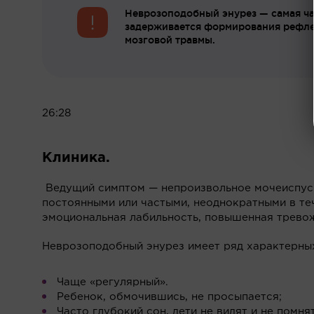
Неврозоподобный энурез — самая ча
задерживается формирования рефлек
мозговой травмы.
26:28
Клиника.
Ведущий симптом — непроизвольное мочеиспуск
постоянными или частыми, неоднократными в те
эмоциональная лабильность, повышенная тревожн
Неврозоподобный энурез имеет ряд характерных
Чаще «регулярный».
Ребенок, обмочившись, не просыпается;
Часто глубокий сон, дети не видят и не помня