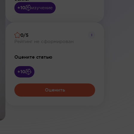
+10
изучение
0/5
i
Рейтинг не сформирован
Оцените статью
+10
Оценить