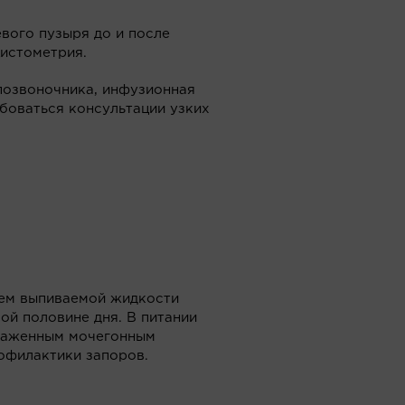
вого пузыря до и после
истометрия.
позвоночника, инфузионная
боваться консультации узких
ъем выпиваемой жидкости
ой половине дня. В питании
ыраженным мочегонным
рофилактики запоров.