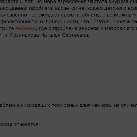
зрасте 5 лет. По мере взросления частота энуреза сн
нако данная проблема касается не только детского воз
 болезненно переживают свою проблему, с возможным
ффективности, озлобленности, что негативно сказыва
отрите
вебинар
, где о проблеме энуреза и методах ег
. н. Разинькова Наталья Сергеевна.
лабление нисходящих тормозных влияний коры на спина
реза относятся: