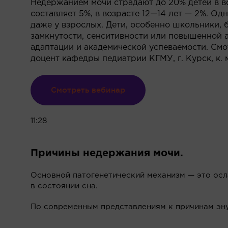
Недержанием мочи страдают до 20% детей в во
составляет 5%, в возрасте 12—14 лет — 2%. Од
даже у взрослых. Дети, особенно школьники,
замкнутости, сенситивности или повышенной а
адаптации и академической успеваемости. См
доцент кафедры педиатрии КГМУ, г. Курск, к. м
Смотреть вебинар
11:28
Причины недержания мочи.
Основной патогенетический механизм — это ос
в состоянии сна.
По современным представлениям к причинам эну