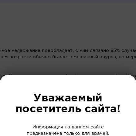
ное недержание преобладает, с ним связано 85% случа
шем возрасте обычно бывает смешанный энурез, по мер
ым. Выделяют неврозоподобный энурез, который развив
Уважаемый
(родовая травма, гипоксия плода, асфиксия в родах).
посетитель сайта!
Информация на данном сайте
предназначена только для врачей.