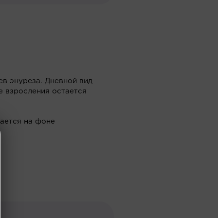
ев энуреза. Дневной вид
е взросления остается
ается на фоне