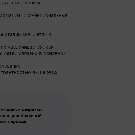
ы в семье и школе,
еформации) и функциональные
е стадий сна. Детям с
 не увеличивается, как
У детей связано в основном
олевание.
етрантностью выше 90%.
логически незрелых
ичина церебральной
ном периоде.