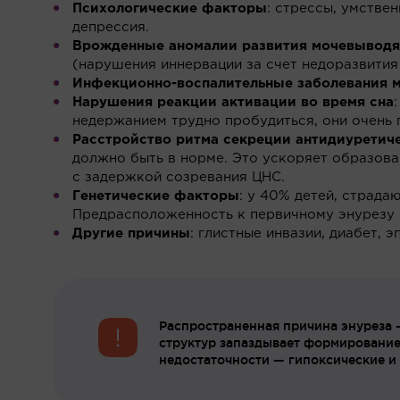
Психологические факторы
: стрессы, умстве
депрессия.
Врожденные аномалии развития мочевывод
(нарушения иннервации за счет недоразвития
Инфекционно-воспалительные заболевания 
Нарушения реакции активации во время сна
недержанием трудно пробудиться, они очень 
Расстройство ритма секреции антидиуретич
должно быть в норме. Это ускоряет образова
с задержкой созревания ЦНС.
Генетические факторы
: у 40% детей, страда
Предрасположенность к первичному энурезу 
Другие причины
: глистные инвазии, диабет, 
Распространенная причина энуреза 
структур запаздывает формирование
недостаточности — гипоксические и