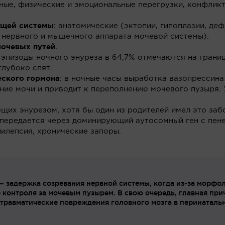
нные, физические и эмоциональные перегрузки, конфликт
ящей системы
: анатомические (эктопии, гипоплазии, д
 нервного и мышечного аппарата мочевой системы).
мочевых путей
.
: эпизоды ночного энуреза в 64,7% отмечаются на границ
глубоко спят.
еского гормона
: в ночные часы выработка вазопрессина
ние мочи и приводит к переполнению мочевого пузыря. 
ющих энурезом, хотя бы один из родителей имел это заб
передается через доминирующий аутосомный ген с пен
эпилепсия, хронические запоры.
— задержка созревания нервной системы, когда из-за морфо
 контроля за мочевым пузырем. В свою очередь, главная пр
 травматические повреждения головного мозга в перинаталь