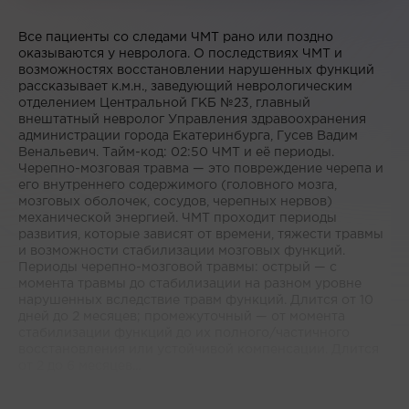
Все пациенты со следами ЧМТ рано или поздно
оказываются у невролога. О последствиях ЧМТ и
возможностях восстановлении нарушенных функций
рассказывает к.м.н., заведующий неврологическим
отделением Центральной ГКБ №23, главный
внештатный невролог Управления здравоохранения
администрации города Екатеринбурга, Гусев Вадим
Венальевич. Тайм-код: 02:50 ЧМТ и её периоды.
Черепно-мозговая травма — это повреждение черепа и
его внутреннего содержимого (головного мозга,
мозговых оболочек, сосудов, черепных нервов)
механической энергией. ЧМТ проходит периоды
развития, которые зависят от времени, тяжести травмы
и возможности стабилизации мозговых функций.
Периоды черепно-мозговой травмы: острый — с
момента травмы до стабилизации на разном уровне
нарушенных вследствие травм функций. Длится от 10
дней до 2 месяцев; промежуточный — от момента
стабилизации функций до их полного/частичного
восстановления или устойчивой компенсации. Длится
от 2 до 6 месяцев...