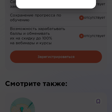
Сохранение материалов в
закладки
Сохранение прогресса по
обучению
Возможность зарабатывать
баллы и обменивать
их на скидку до 100%
на вебинары и курсы
Зарегистрироваться
Смотрите также: