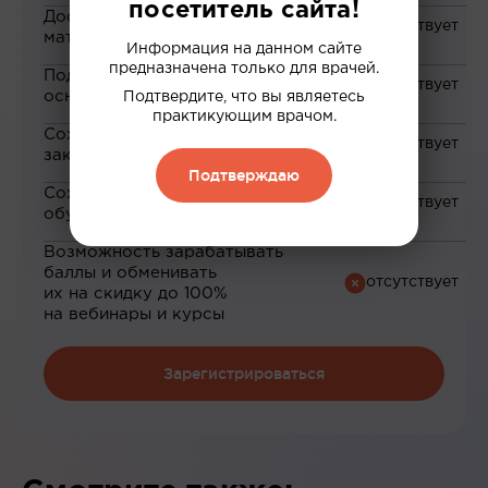
посетитель сайта!
Доступ к закрытым
материалам
Информация на данном сайте
предназначена только для врачей.
Подборка материалов на
основе ваших интересов
Подтвердите, что вы являетесь
практикующим врачом.
Сохранение материалов в
закладки
Подтверждаю
Сохранение прогресса по
обучению
Возможность зарабатывать
баллы и обменивать
их на скидку до 100%
на вебинары и курсы
Зарегистрироваться