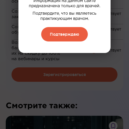
Информация на данном сайте
основе ваших интересов
предназначена только для врачей.
Сохранение материалов в
Подтвердите, что вы являетесь
закладки
практикующим врачом.
Сохранение прогресса по
обучению
Подтверждаю
Возможность зарабатывать
баллы и обменивать
их на скидку до 100%
на вебинары и курсы
Зарегистрироваться
Смотрите также: