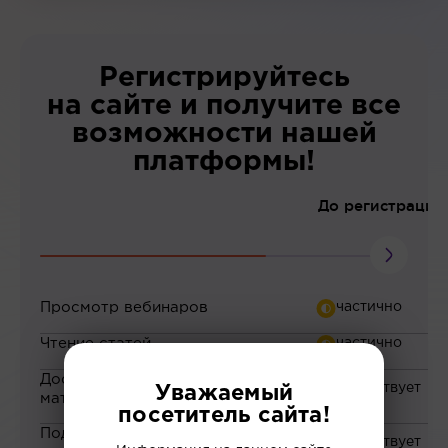
Регистрируйтесь
на сайте и получите все
возможности нашей
платформы!
До регистрации
Просмотр вебинаров
Чтение статей
Доступ к закрытым
Уважаемый
материалам
посетитель сайта!
Подборка материалов на