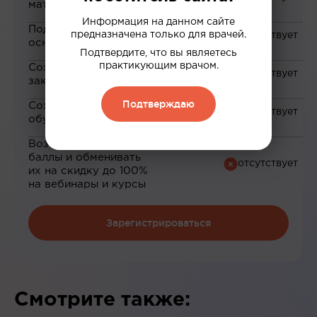
материалам
Информация на данном сайте
Подборка материалов на
предназначена только для врачей.
основе ваших интересов
Подтвердите, что вы являетесь
практикующим врачом.
Сохранение материалов в
закладки
Подтверждаю
Сохранение прогресса по
обучению
Возможность зарабатывать
баллы и обменивать
их на скидку до 100%
на вебинары и курсы
Зарегистрироваться
Смотрите также: