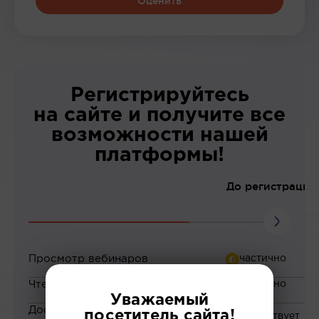
Оценить
Регистрируйтесь
на сайте и получите все
возможности нашей
платформы!
До регистрации
Просмотр вебинаров
Чтение статей
Уважаемый
Доступ к закрытым
посетитель сайта!