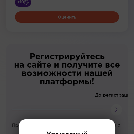
+10
Оценить
Регистрируйтесь
на сайте и получите все
возможности нашей
платформы!
До регистрации
Просмотр вебинаров