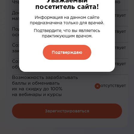
Уважаемый
Чтение статей
посетитель сайта!
Доступ к закрытым
Информация на данном сайте
материалам
предназначена только для врачей.
Подборка материалов на
Подтвердите, что вы являетесь
основе ваших интересов
практикующим врачом.
Сохранение материалов в
закладки
Подтверждаю
Сохранение прогресса по
обучению
Возможность зарабатывать
баллы и обменивать
их на скидку до 100%
на вебинары и курсы
Зарегистрироваться