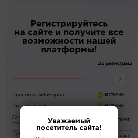
Регистрируйтесь
на сайте и получите все
возможности нашей
платформы!
До регистрации
Просмотр вебинаров
Чтение статей
Доступ к закрытым
Уважаемый
материалам
посетитель сайта!
Подборка материалов на