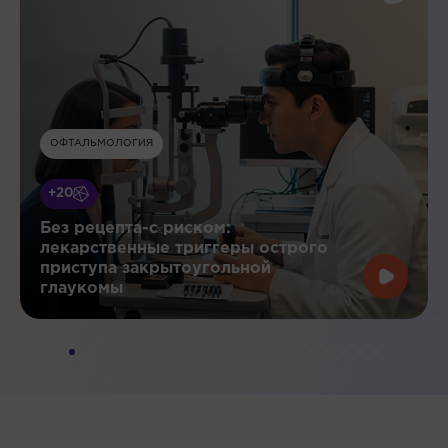
ОФТАЛЬМОЛОГИЯ
+20
Без рецепта-с риском:
лекарственные триггеры острого
приступа закрытоугольной
глаукомы