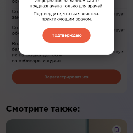
Информация на данном сайте
основе ваших интересов
предназначена только для врачей.
Сохранение материалов в
Подтвердите, что вы являетесь
закладки
практикующим врачом.
Сохранение прогресса по
обучению
Подтверждаю
Возможность зарабатывать
баллы и обменивать
их на скидку до 100%
на вебинары и курсы
Зарегистрироваться
Смотрите также: