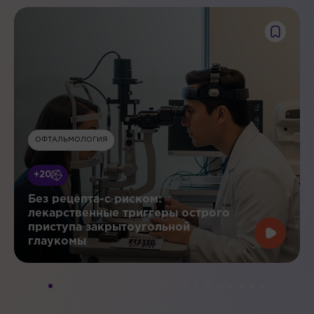
ОФТАЛЬМОЛОГИЯ
+20
Без рецепта-с риском:
лекарственные триггеры острого
приступа закрытоугольной
глаукомы