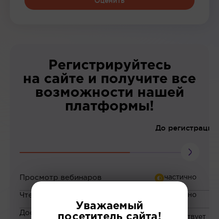
Оценить
Регистрируйтесь
на сайте и получите все
возможности нашей
платформы!
До регистрации
Просмотр вебинаров
Чтение статей
Уважаемый
Доступ к закрытым
посетитель сайта!