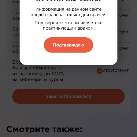
материалам
Информация на данном сайте
Подборка материалов на
предназначена только для врачей.
основе ваших интересов
Подтвердите, что вы являетесь
практикующим врачом.
Сохранение материалов в
закладки
Подтверждаю
Сохранение прогресса по
обучению
Возможность зарабатывать
баллы и обменивать
их на скидку до 100%
на вебинары и курсы
Зарегистрироваться
Смотрите также: