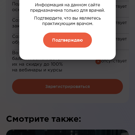
Подборка материалов на
Информация на данном сайте
основе ваших интересов
предназначена только для врачей.
Подтвердите, что вы являетесь
Сохранение материалов в
практикующим врачом.
закладки
Сохранение прогресса по
Подтверждаю
обучению
Возможность зарабатывать
баллы и обменивать
их на скидку до 100%
на вебинары и курсы
Зарегистрироваться
Смотрите также: