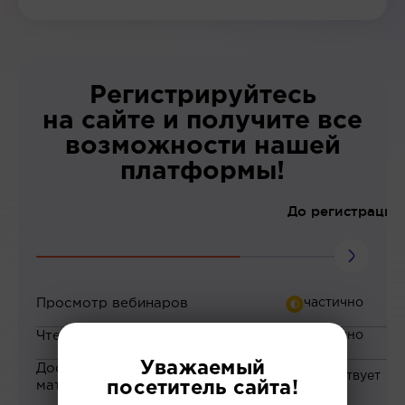
Регистрируйтесь
на сайте и получите все
возможности нашей
платформы!
До регистрации
Просмотр вебинаров
Чтение статей
Уважаемый
Доступ к закрытым
материалам
посетитель сайта!