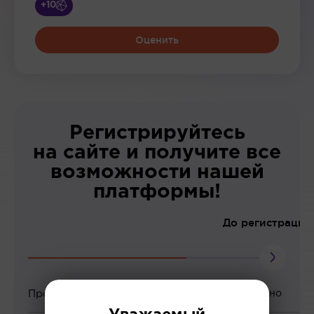
+10
Оценить
Регистрируйтесь
на сайте и получите все
возможности нашей
платформы!
До регистрации
Просмотр вебинаров