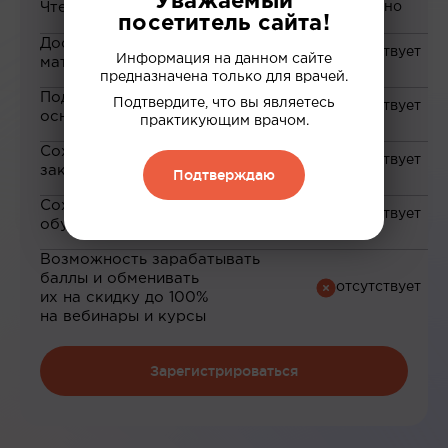
Уважаемый
Чтение статей
посетитель сайта!
Доступ к закрытым
Информация на данном сайте
материалам
предназначена только для врачей.
Подборка материалов на
Подтвердите, что вы являетесь
основе ваших интересов
практикующим врачом.
Сохранение материалов в
закладки
Подтверждаю
Сохранение прогресса по
обучению
Возможность зарабатывать
баллы и обменивать
их на скидку до 100%
на вебинары и курсы
Зарегистрироваться