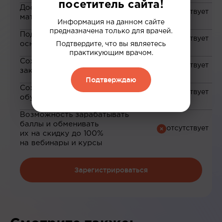
посетитель сайта!
Доступ к закрытым
материалам
Информация на данном сайте
предназначена только для врачей.
Подборка материалов на
основе ваших интересов
Подтвердите, что вы являетесь
практикующим врачом.
Сохранение материалов в
закладки
Подтверждаю
Сохранение прогресса по
обучению
Возможность зарабатывать
баллы и обменивать
их на скидку до 100%
на вебинары и курсы
Зарегистрироваться