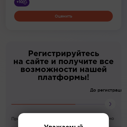
+10
Оценить
Регистрируйтесь
на сайте и получите все
возможности нашей
платформы!
До регистрации
Просмотр вебинаров