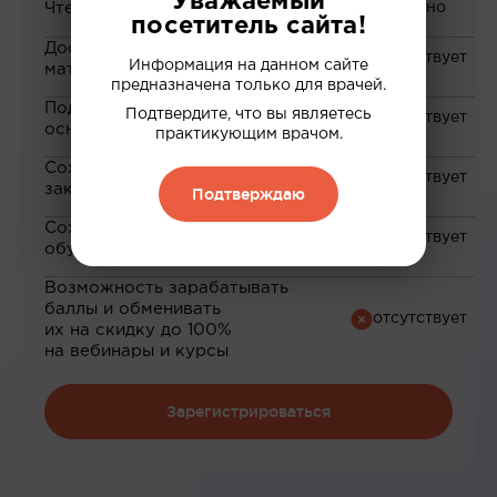
Уважаемый
Чтение статей
посетитель сайта!
Доступ к закрытым
Информация на данном сайте
материалам
предназначена только для врачей.
Подборка материалов на
Подтвердите, что вы являетесь
основе ваших интересов
практикующим врачом.
Сохранение материалов в
закладки
Подтверждаю
Сохранение прогресса по
обучению
Возможность зарабатывать
баллы и обменивать
их на скидку до 100%
на вебинары и курсы
Зарегистрироваться