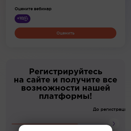
Оцените вебинар
+10
Оценить
Регистрируйтесь
на сайте и получите все
возможности нашей
платформы!
До регистрации