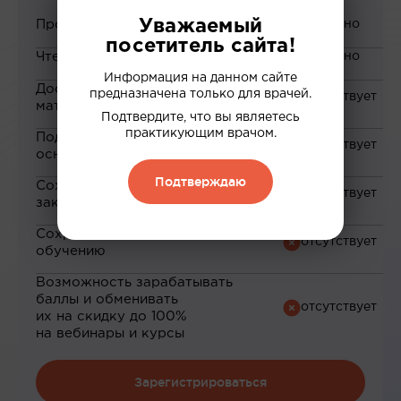
Уважаемый
Просмотр вебинаров
посетитель сайта!
Чтение статей
Информация на данном сайте
Доступ к закрытым
предназначена только для врачей.
материалам
Подтвердите, что вы являетесь
практикующим врачом.
Подборка материалов на
основе ваших интересов
Подтверждаю
Сохранение материалов в
закладки
Сохранение прогресса по
обучению
Возможность зарабатывать
баллы и обменивать
их на скидку до 100%
на вебинары и курсы
Зарегистрироваться