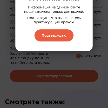
материалам
Информация на данном сайте
Подборка материалов на
предназначена только для врачей.
основе ваших интересов
Подтвердите, что вы являетесь
практикующим врачом.
Сохранение материалов в
закладки
Подтверждаю
Сохранение прогресса по
обучению
Возможность зарабатывать
баллы и обменивать
их на скидку до 100%
на вебинары и курсы
Зарегистрироваться
Смотрите также: