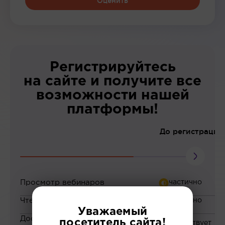
Оценить
Регистрируйтесь
на сайте и получите все
возможности нашей
платформы!
До регистрации
Просмотр вебинаров
Чтение статей
Уважаемый
Доступ к закрытым
посетитель сайта!