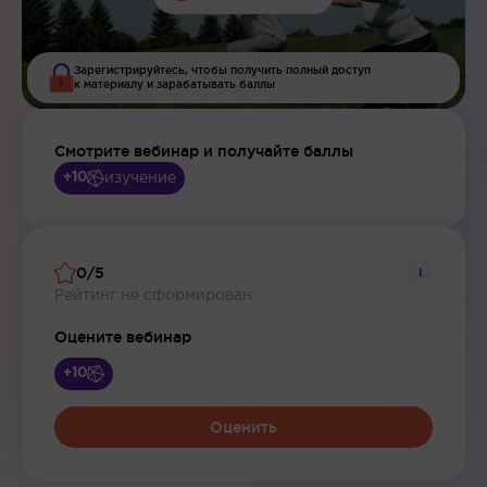
Зарегистрируйтесь, чтобы получить полный доступ
к материалу и зарабатывать баллы
Смотрите вебинар и получайте баллы
изучение
+10
0/5
i
Рейтинг не сформирован
Оцените вебинар
+10
Оценить