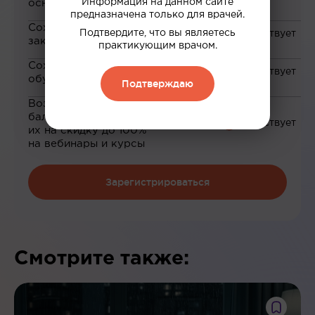
Информация на данном сайте
основе ваших интересов
предназначена только для врачей.
Сохранение материалов в
Подтвердите, что вы являетесь
закладки
практикующим врачом.
Сохранение прогресса по
обучению
Подтверждаю
Возможность зарабатывать
баллы и обменивать
их на скидку до 100%
на вебинары и курсы
Зарегистрироваться
Смотрите также: