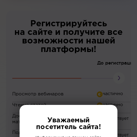
Регистрируйтесь
на сайте и получите все
возможности нашей
платформы!
До регистрации
Просмотр вебинаров
Чтение статей
Доступ к закрытым
Уважаемый
материалам
посетитель сайта!
Подборка материалов на