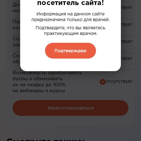
посетитель сайта!
Доступ к закрытым
материалам
Информация на данном сайте
предназначена только для врачей.
Подборка материалов на
основе ваших интересов
Подтвердите, что вы являетесь
практикующим врачом.
Сохранение материалов в
закладки
Подтверждаю
Сохранение прогресса по
обучению
Возможность зарабатывать
баллы и обменивать
их на скидку до 100%
на вебинары и курсы
Зарегистрироваться