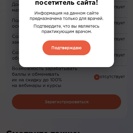
посетитель сайта!
Доступ к закрытым
материалам
Информация на данном сайте
предназначена только для врачей.
Подборка материалов на
основе ваших интересов
Подтвердите, что вы являетесь
практикующим врачом.
Сохранение материалов в
закладки
Подтверждаю
Сохранение прогресса по
обучению
Возможность зарабатывать
баллы и обменивать
их на скидку до 100%
на вебинары и курсы
Зарегистрироваться