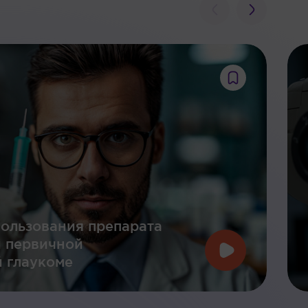
ользования препарата
и первичной
 глаукоме