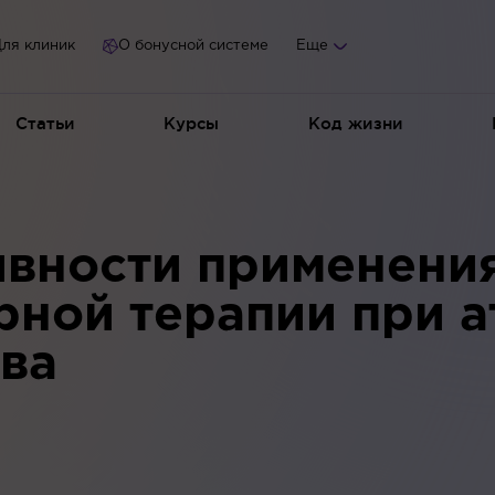
ля клиник
О бонусной системе
Еще
Статьи
Курсы
Код жизни
вности применени
рной терапии при 
рва