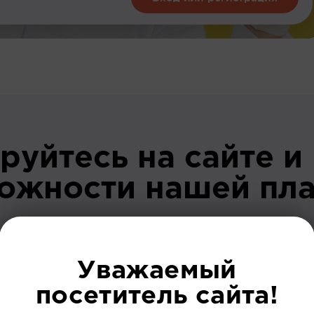
руйтесь на сайте и
можности нашей пл
До регист
Уважаемый
посетитель сайта!