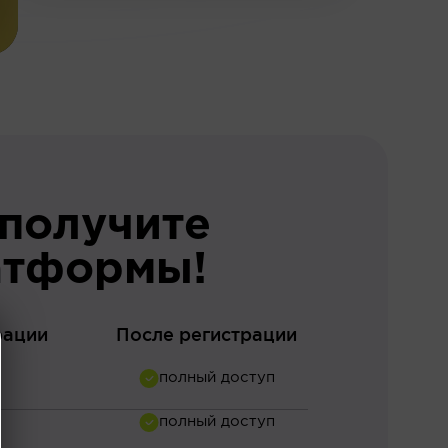
 получите
атформы!
рации
После регистрации