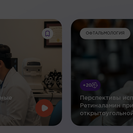
:
ОФТАЛЬМОЛОГИЯ
+20
нные
Перспективы исп
Ретиналамин пр
открытоугольной