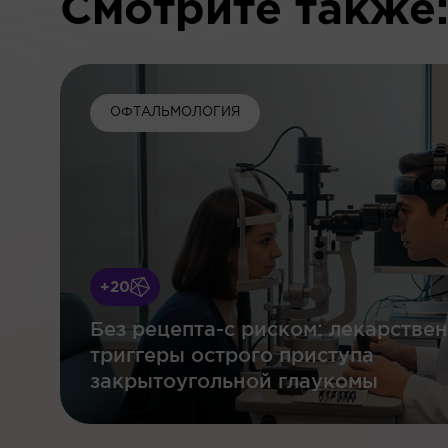
Смотрите также
ОФТАЛЬМОЛОГИЯ
+20
Без рецепта-с риском: лекарстве
триггеры острого приступа
закрытоугольной глаукомы