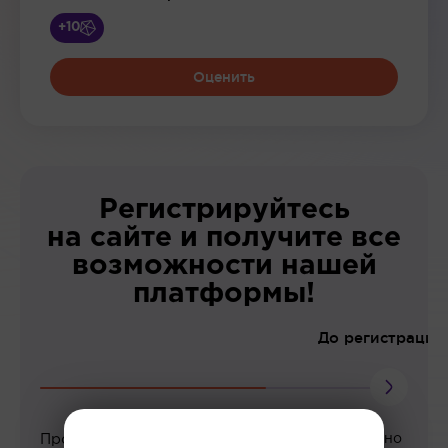
+10
Оценить
Регистрируйтесь
на сайте и получите все
возможности нашей
платформы!
До регистрации
Просмотр вебинаров