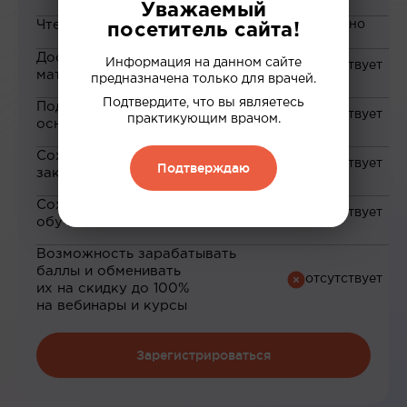
Уважаемый
Чтение статей
посетитель сайта!
Доступ к закрытым
Информация на данном сайте
материалам
предназначена только для врачей.
Подтвердите, что вы являетесь
Подборка материалов на
практикующим врачом.
основе ваших интересов
Сохранение материалов в
Подтверждаю
закладки
Сохранение прогресса по
обучению
Возможность зарабатывать
баллы и обменивать
их на скидку до 100%
на вебинары и курсы
Зарегистрироваться