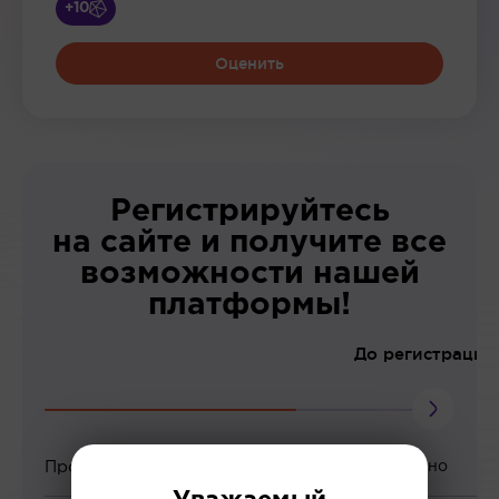
+10
Оценить
Регистрируйтесь
на сайте и получите все
возможности нашей
платформы!
До регистрации
Просмотр вебинаров