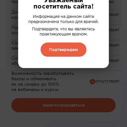
Уважаемый
Чтение статей
посетитель сайта!
Доступ к закрытым
Информация на данном сайте
материалам
предназначена только для врачей.
Подборка материалов на
Подтвердите, что вы являетесь
основе ваших интересов
практикующим врачом.
Сохранение материалов в
закладки
Подтверждаю
Сохранение прогресса по
обучению
Возможность зарабатывать
баллы и обменивать
их на скидку до 100%
на вебинары и курсы
Зарегистрироваться