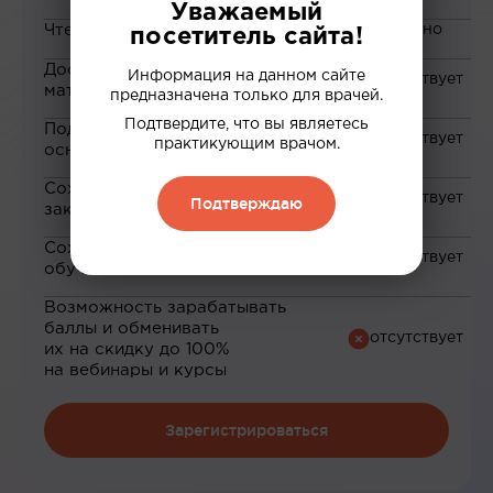
Уважаемый
Чтение статей
посетитель сайта!
Доступ к закрытым
Информация на данном сайте
материалам
предназначена только для врачей.
Подтвердите, что вы являетесь
Подборка материалов на
практикующим врачом.
основе ваших интересов
Сохранение материалов в
Подтверждаю
закладки
Сохранение прогресса по
обучению
Возможность зарабатывать
баллы и обменивать
их на скидку до 100%
на вебинары и курсы
Зарегистрироваться