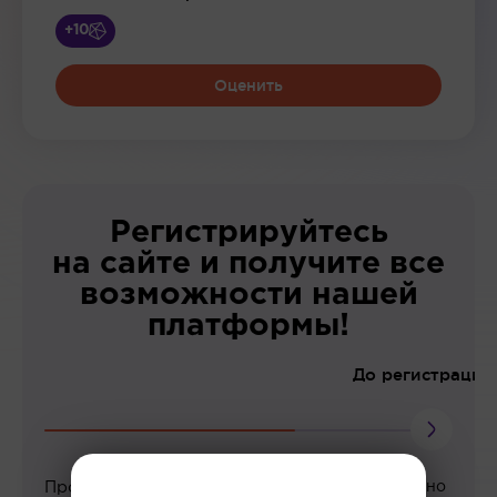
+10
Оценить
Регистрируйтесь
на сайте и получите все
возможности нашей
платформы!
До регистрации
Просмотр вебинаров