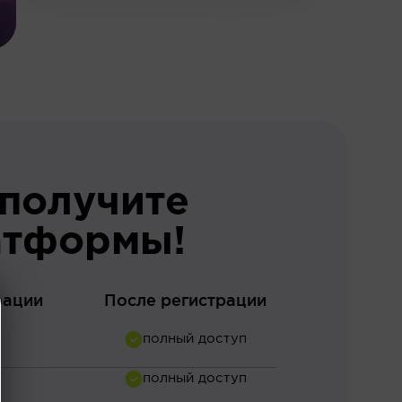
 получите
атформы!
рации
После регистрации