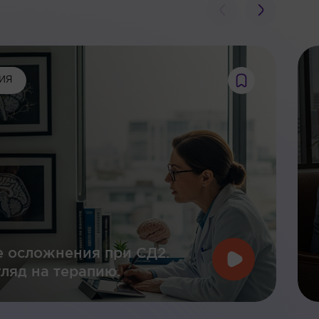
ИЯ
 осложнения при СД2.
ляд на терапию.