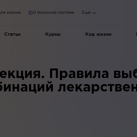
ля клиник
О бонусной системе
Еще
Статьи
Курсы
Код жизни
екция. Правила вы
бинаций лекарстве