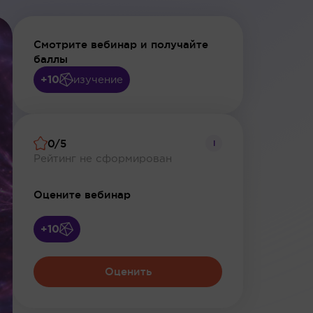
Смотрите вебинар и получайте
баллы
+10
изучение
0/5
i
Рейтинг не сформирован
Оцените вебинар
+10
Оценить