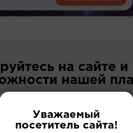
руйтесь на сайте и
можности нашей пл
До регист
Уважаемый
посетитель сайта!