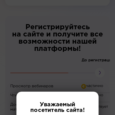
Регистрируйтесь
на сайте и получите все
возможности нашей
платформы!
До регистрации
Просмотр вебинаров
Чтение статей
Уважаемый
Доступ к закрытым
материалам
посетитель сайта!