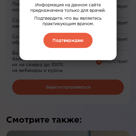
Подборка материалов на
Информация на данном сайте
основе ваших интересов
предназначена только для врачей.
Подтвердите, что вы являетесь
Сохранение материалов в
практикующим врачом.
закладки
Сохранение прогресса по
Подтверждаю
обучению
Возможность зарабатывать
баллы и обменивать
их на скидку до 100%
на вебинары и курсы
Зарегистрироваться
Смотрите также: