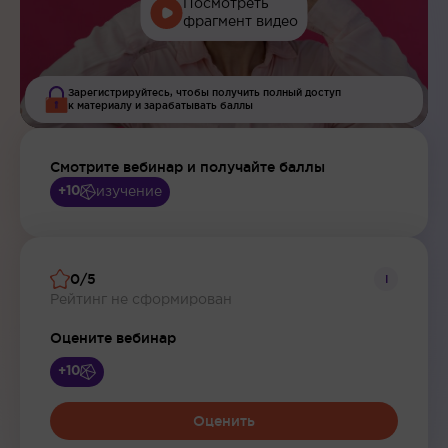
Посмотреть
фрагмент видео
Зарегистрируйтесь, чтобы получить полный доступ
к материалу и зарабатывать баллы
Смотрите вебинар и получайте баллы
изучение
+10
0/5
i
Рейтинг не сформирован
Оцените вебинар
+10
Оценить