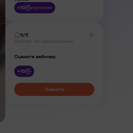
+10
изучение
0/5
i
Рейтинг не сформирован
Оцените вебинар
+10
Оценить