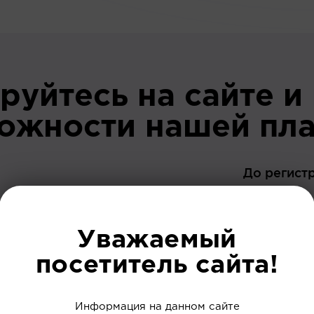
руйтесь на сайте и
можности нашей пл
До регист
Уважаемый
посетитель сайта!
 ваших интересов
Информация на данном сайте