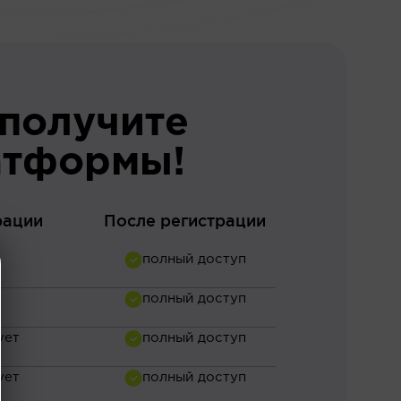
 получите
атформы!
рации
После регистрации