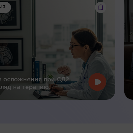
ИЯ
 осложнения при СД2.
ляд на терапию.