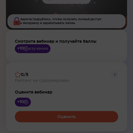
Зарегистрируйтесь, чтобы получить полный доступ
к материалу и зарабатывать баллы
Смотрите вебинар и получайте баллы
изучение
+10
0/5
i
Рейтинг не сформирован
Оцените вебинар
+10
Оценить