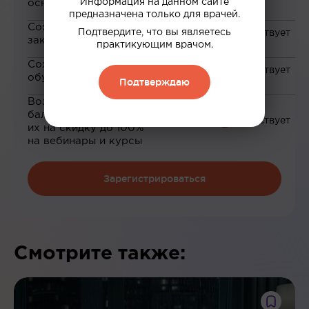
Информация на данном сайте
основе ваших интересов
предназначена только для врачей.
Сохранение материалов в
Подтвердите, что вы являетесь
закладки
практикующим врачом.
Сохранение прогресса по
обучению
Подтверждаю
Возможность зарабатывать
баллы и обменивать
их на скидку до 100%
на вебинары и курсы
Зарегистрироваться
Смотрите также: