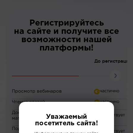
Регистрируйтесь
на сайте и получите все
возможности нашей
платформы!
До регистрации
Просмотр вебинаров
Чтение статей
Доступ к закрытым
Уважаемый
материалам
посетитель сайта!
Подборка материалов на