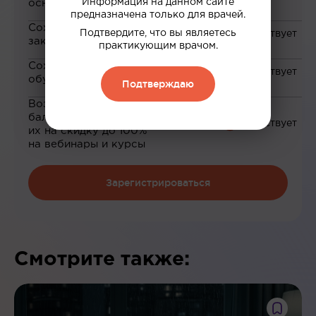
Информация на данном сайте
основе ваших интересов
предназначена только для врачей.
Сохранение материалов в
Подтвердите, что вы являетесь
закладки
практикующим врачом.
Сохранение прогресса по
обучению
Подтверждаю
Возможность зарабатывать
баллы и обменивать
их на скидку до 100%
на вебинары и курсы
Зарегистрироваться
Смотрите также: