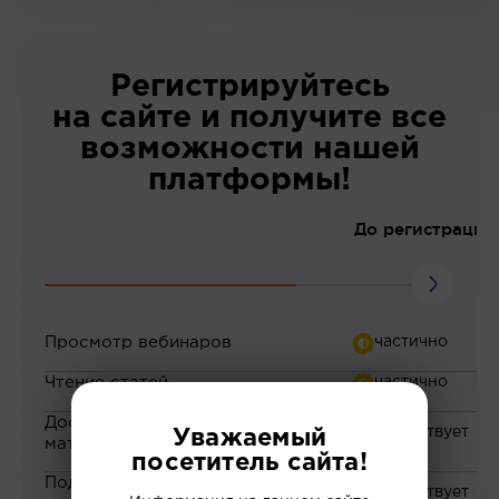
Регистрируйтесь
на сайте и получите все
возможности нашей
платформы!
До регистрации
Просмотр вебинаров
Чтение статей
Доступ к закрытым
Уважаемый
материалам
посетитель сайта!
Подборка материалов на