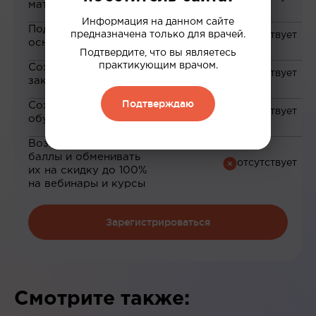
материалам
Информация на данном сайте
Подборка материалов на
предназначена только для врачей.
основе ваших интересов
Подтвердите, что вы являетесь
практикующим врачом.
Сохранение материалов в
закладки
Подтверждаю
Сохранение прогресса по
обучению
Возможность зарабатывать
баллы и обменивать
их на скидку до 100%
на вебинары и курсы
Зарегистрироваться
Смотрите также: