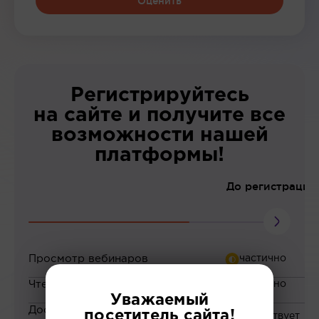
Оценить
Регистрируйтесь
на сайте и получите все
возможности нашей
платформы!
До регистрации
Просмотр вебинаров
Чтение статей
Уважаемый
Доступ к закрытым
посетитель сайта!