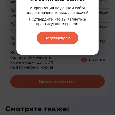
материалам
Информация на данном сайте
Подборка материалов на
предназначена только для врачей.
основе ваших интересов
Подтвердите, что вы являетесь
практикующим врачом.
Сохранение материалов в
закладки
Подтверждаю
Сохранение прогресса по
обучению
Возможность зарабатывать
баллы и обменивать
их на скидку до 100%
на вебинары и курсы
Зарегистрироваться
Смотрите также: