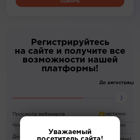
Оценить
Регистрируйтесь
на сайте и получите все
возможности нашей
платформы!
До регистрации
Просмотр вебинаров
Чтение статей
Уважаемый
Доступ к закрытым
посетитель сайта!