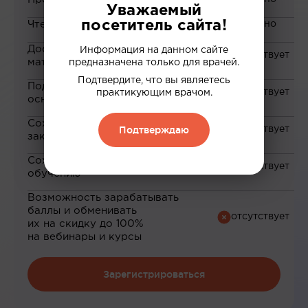
Уважаемый
посетитель сайта!
Чтение статей
Доступ к закрытым
Информация на данном сайте
материалам
предназначена только для врачей.
Подтвердите, что вы являетесь
Подборка материалов на
практикующим врачом.
основе ваших интересов
Сохранение материалов в
Подтверждаю
закладки
Сохранение прогресса по
обучению
Возможность зарабатывать
баллы и обменивать
их на скидку до 100%
на вебинары и курсы
Зарегистрироваться