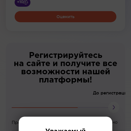
+10
Оценить
Регистрируйтесь
на сайте и получите все
возможности нашей
платформы!
До регистрации
Просмотр вебинаров