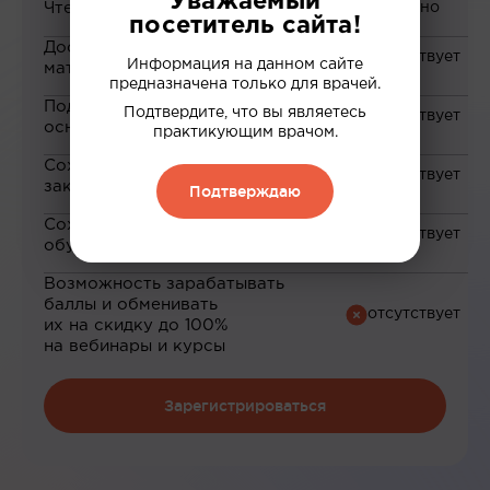
Уважаемый
Чтение статей
посетитель сайта!
Доступ к закрытым
Информация на данном сайте
материалам
предназначена только для врачей.
Подборка материалов на
Подтвердите, что вы являетесь
основе ваших интересов
практикующим врачом.
Сохранение материалов в
закладки
Подтверждаю
Сохранение прогресса по
обучению
Возможность зарабатывать
баллы и обменивать
их на скидку до 100%
на вебинары и курсы
Зарегистрироваться