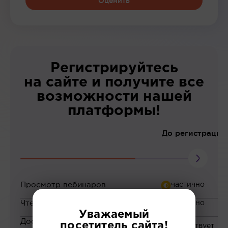
Оценить
Регистрируйтесь
на сайте и получите все
возможности нашей
платформы!
До регистрации
Просмотр вебинаров
Чтение статей
Уважаемый
Доступ к закрытым
посетитель сайта!