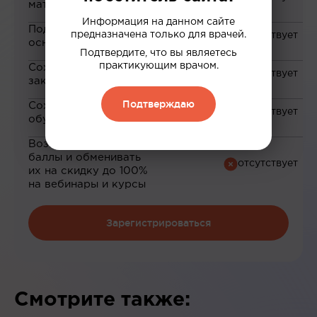
материалам
Информация на данном сайте
Подборка материалов на
предназначена только для врачей.
основе ваших интересов
Подтвердите, что вы являетесь
практикующим врачом.
Сохранение материалов в
закладки
Подтверждаю
Сохранение прогресса по
обучению
Возможность зарабатывать
баллы и обменивать
их на скидку до 100%
на вебинары и курсы
Зарегистрироваться
Смотрите также: