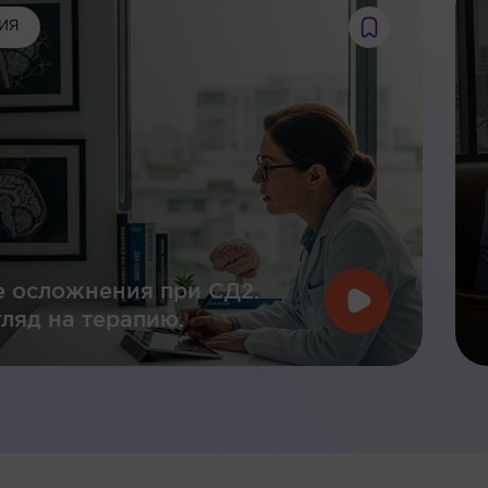
ИЯ
 осложнения при СД2.
ляд на терапию.