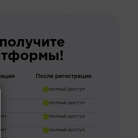
 получите
атформы!
рации
После регистрации