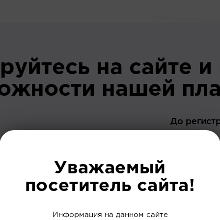
руйтесь на сайте и
можности нашей пл
До регист
Уважаемый
посетитель сайта!
 ваших интересов
Информация на данном сайте