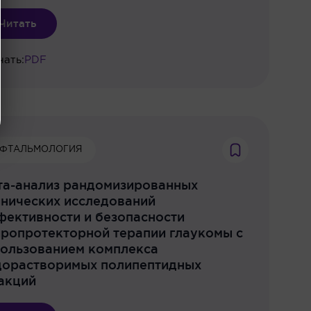
Читать
чать:
PDF
ФТАЛЬМОЛОГИЯ
та-анализ рандомизированных
нических исследований
ективности и безопасности
ропротекторной терапии глаукомы с
пользованием комплекса
дорастворимых полипептидных
акций