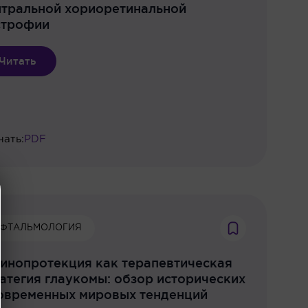
нтральной хориоретинальной
строфии
Читать
чать:
PDF
ФТАЛЬМОЛОГИЯ
инопротекция как терапевтическая
атегия глаукомы: обзор исторических
современных мировых тенденций