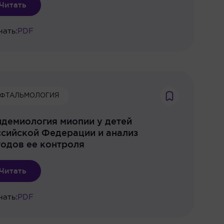
Читать
чать:
PDF
ФТАЛЬМОЛОГИЯ
демиология миопии у детей
сийской Федерации и анализ
одов ее контроля
Читать
чать:
PDF