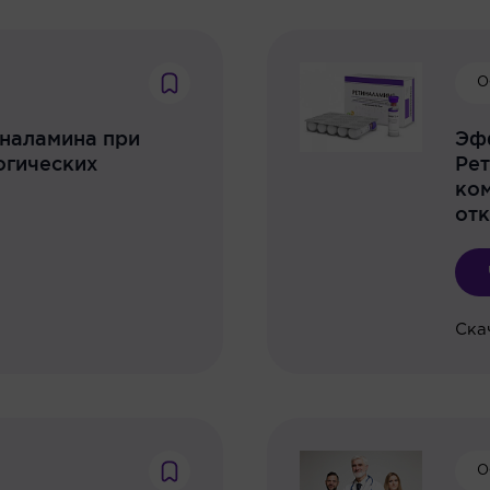
О
наламина при
Эф
огических
Рет
ко
от
Ска
О