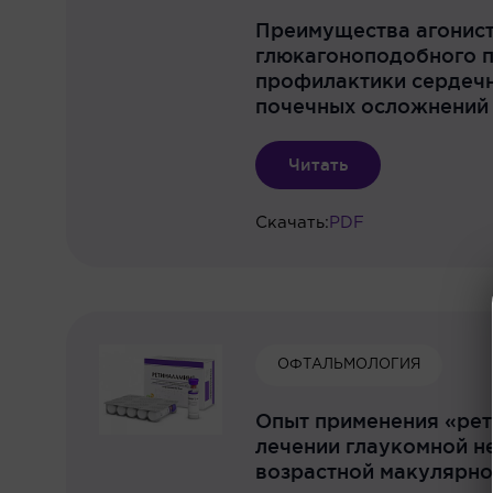
Преимущества агонис
глюкагоноподобного п
профилактики сердечн
почечных осложнений
Читать
Скачать:
PDF
ОФТАЛЬМОЛОГИЯ
Опыт применения «рет
лечении глаукомной н
возрастной макулярно