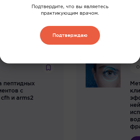
Подтвердите, что вы являетесь
практикующим врачом.
Ска
Подтверждаю
О
а пептидных
Ме
иентов с
кли
cfh и arms2
эфф
ней
ис
во
фр