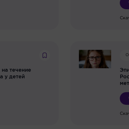
Ска
О
 на течение
Эпи
а у детей
Рос
мет
Ска