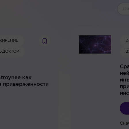
ЖИРЕНИЕ
Э
AL-ДОКТОР
В
Ср
ней
troynee как
инъ
я приверженности
пр
инс
Ска