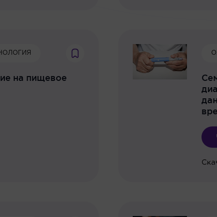
НОЛОГИЯ
О
вие на пищевое
Сем
диа
дан
вр
Ска