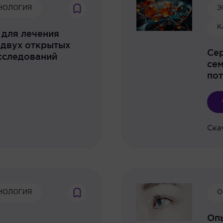
НОЛОГИЯ
Э
К
 для лечения
 двух открытых
Се
сследований
сем
пот
Ска
НОЛОГИЯ
О
Оп