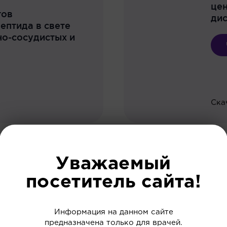
це
тов
ди
ептида в свете
о-сосудистых и
Ска
Уважаемый
О
посетитель сайта!
иналамина» в
Рет
ейрооптикопатии и
стр
Информация на данном сайте
й дегенерации
и 
предназначена только для врачей.