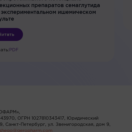
екционных препаратов семаглутида
 экспериментальном ишемическом
ульте
Читать
ать:
PDF
ОФАРМ»,
43970, ОГРН 1027810343417, Юридический
119, Санкт-Петербург, ул. Звенигородская, дом 9,
ushego@geropharm.com