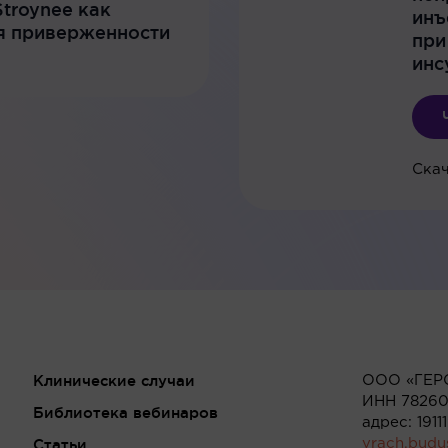
troynee как
инъ
я приверженности
при
инс
Скач
Клинические случаи
ООО «ГЕР
ИНН 78260
Библиотека вебинаров
адрес: 191
Статьи
vrach.bud