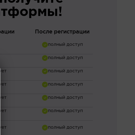
атформы!
рации
После регистрации