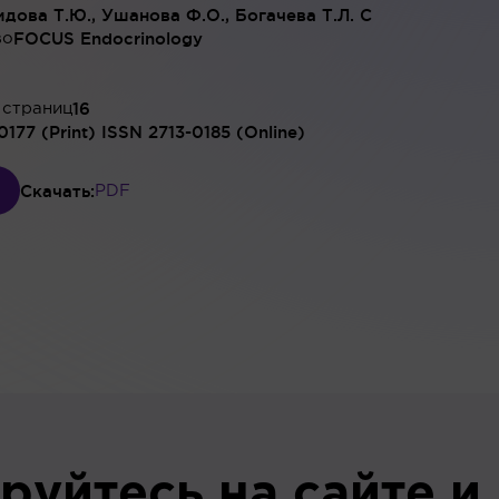
дова Т.Ю., Ушанова Ф.О., Богачева Т.Л. С
FOCUS Endocrinology
во
16
 страниц
0177 (Print) ISSN 2713-0185 (Online)
Скачать:
PDF
руйтесь на сайте и