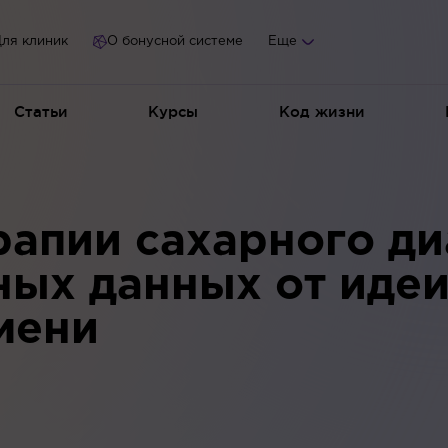
ля клиник
О бонусной системе
Еще
Статьи
Курсы
Код жизни
рапии сахарного диа
ых данных от идеи
мени