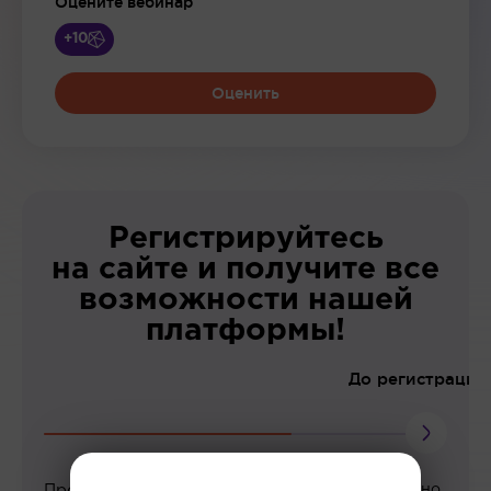
Оцените вебинар
+10
Оценить
Регистрируйтесь
на сайте и получите все
возможности нашей
платформы!
До регистрации
Просмотр вебинаров