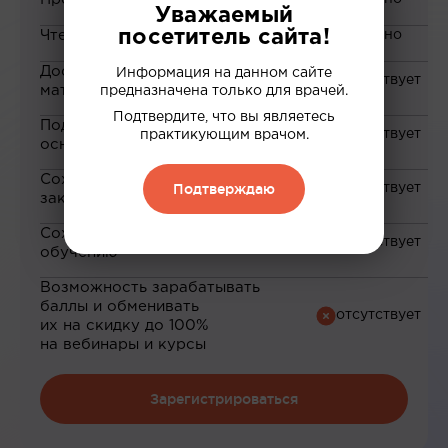
Уважаемый
посетитель сайта!
Чтение статей
Доступ к закрытым
Информация на данном сайте
материалам
предназначена только для врачей.
Подтвердите, что вы являетесь
Подборка материалов на
практикующим врачом.
основе ваших интересов
Сохранение материалов в
Подтверждаю
закладки
Сохранение прогресса по
обучению
Возможность зарабатывать
баллы и обменивать
их на скидку до 100%
на вебинары и курсы
Зарегистрироваться