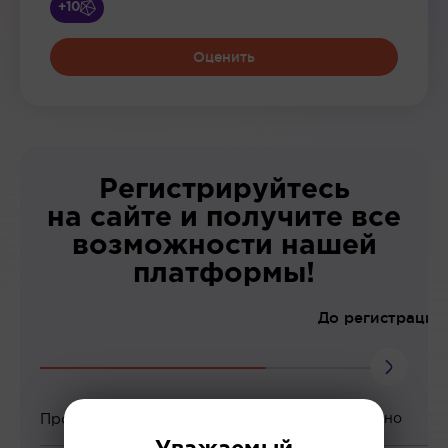
+10
Оценить
Регистрируйтесь
на сайте и получите все
возможности нашей
платформы!
До регистрации
Просмотр вебинаров