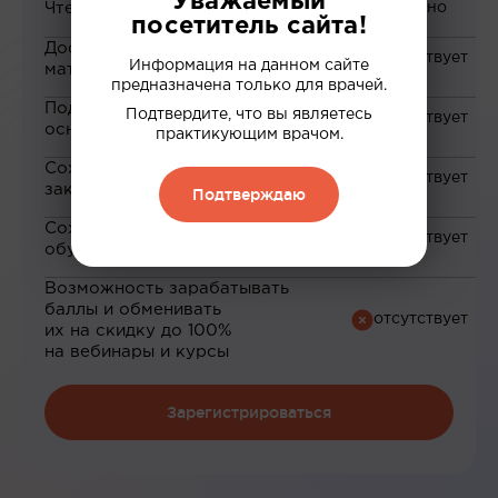
Уважаемый
Чтение статей
посетитель сайта!
Доступ к закрытым
Информация на данном сайте
материалам
предназначена только для врачей.
Подборка материалов на
Подтвердите, что вы являетесь
основе ваших интересов
практикующим врачом.
Сохранение материалов в
закладки
Подтверждаю
Сохранение прогресса по
обучению
Возможность зарабатывать
баллы и обменивать
их на скидку до 100%
на вебинары и курсы
Зарегистрироваться