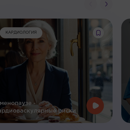
КАРДИОЛОГИЯ
менопаузе -
ардиоваскулярные риски