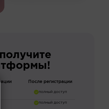
 получите
атформы!
рации
После регистрации