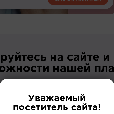
руйтесь на сайте и
можности нашей пл
До регист
Уважаемый
посетитель сайта!