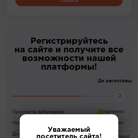
Оценить
Регистрируйтесь
на сайте и получите все
возможности нашей
платформы!
До регистрации
Просмотр вебинаров
Чтение статей
Уважаемый
Доступ к закрытым
посетитель сайта!