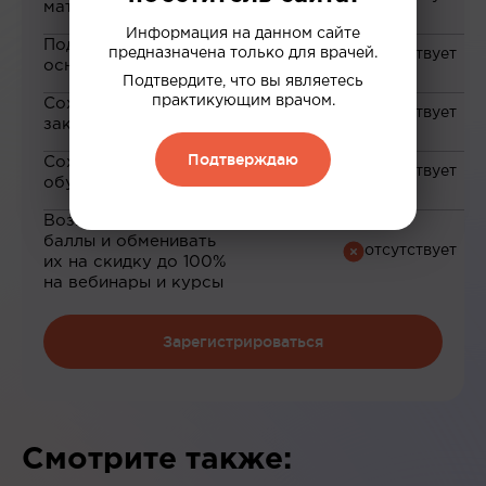
материалам
Информация на данном сайте
Подборка материалов на
предназначена только для врачей.
основе ваших интересов
Подтвердите, что вы являетесь
практикующим врачом.
Сохранение материалов в
закладки
Подтверждаю
Сохранение прогресса по
обучению
Возможность зарабатывать
баллы и обменивать
их на скидку до 100%
на вебинары и курсы
Зарегистрироваться
Смотрите также: