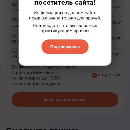
посетитель сайта!
Доступ к закрытым
материалам
Информация на данном сайте
предназначена только для врачей.
Подборка материалов на
основе ваших интересов
Подтвердите, что вы являетесь
практикующим врачом.
Сохранение материалов в
закладки
Подтверждаю
Сохранение прогресса по
обучению
Возможность зарабатывать
баллы и обменивать
их на скидку до 100%
на вебинары и курсы
Зарегистрироваться