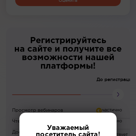
Оценить
Регистрируйтесь
на сайте и получите все
возможности нашей
платформы!
До регистрации
Просмотр вебинаров
Чтение статей
Уважаемый
Доступ к закрытым
посетитель сайта!