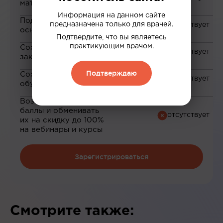
материалам
Информация на данном сайте
Подборка материалов на
предназначена только для врачей.
основе ваших интересов
Подтвердите, что вы являетесь
практикующим врачом.
Сохранение материалов в
закладки
Подтверждаю
Сохранение прогресса по
обучению
Возможность зарабатывать
баллы и обменивать
их на скидку до 100%
на вебинары и курсы
Зарегистрироваться
Смотрите также: