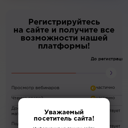
Регистрируйтесь
на сайте и получите все
возможности нашей
платформы!
До регистрации
Просмотр вебинаров
Чтение статей
Доступ к закрытым
Уважаемый
материалам
посетитель сайта!
Подборка материалов на