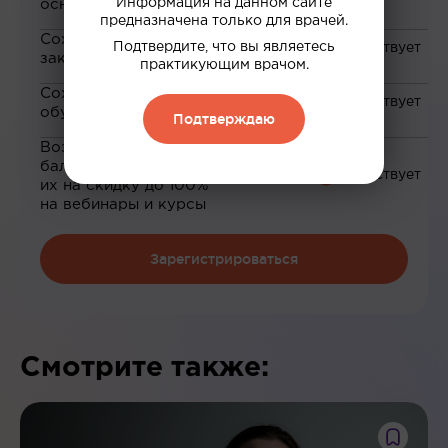
Информация на данном сайте
основе ваших интересов
предназначена только для врачей.
Сохранение материалов в
Подтвердите, что вы являетесь
закладки
практикующим врачом.
Сохранение прогресса по
обучению
Подтверждаю
Возможность зарабатывать
баллы и обменивать
их на скидку до 100%
на вебинары и курсы
Зарегистрироваться
Смотрите также: