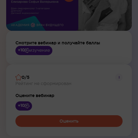
Смотрите вебинар и получайте баллы
изучение
+10
0/5
i
Рейтинг не сформирован
Оцените вебинар
+10
Оценить