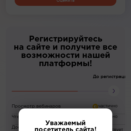
Оценить
Регистрируйтесь
на сайте и получите все
возможности нашей
платформы!
До регистрации
Просмотр вебинаров
Чтение статей
Уважаемый
Доступ к закрытым
посетитель сайта!