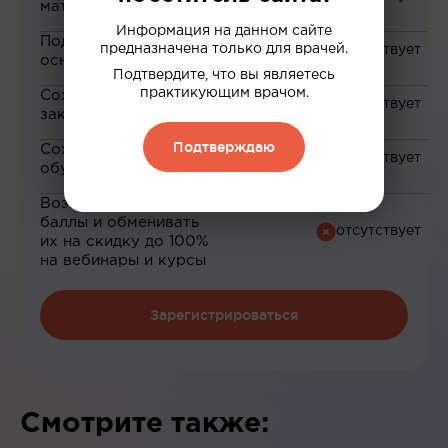
материалам
Информация на данном сайте
Подборка материалов на
предназначена только для врачей.
основе ваших интересов
Подтвердите, что вы являетесь
практикующим врачом.
Сохранение материалов в
закладки
Подтверждаю
Сохранение прогресса по
обучению
Возможность зарабатывать
баллы и обменивать
их на скидку до 100%
на вебинары и курсы
Зарегистрироваться
Смотрите также: