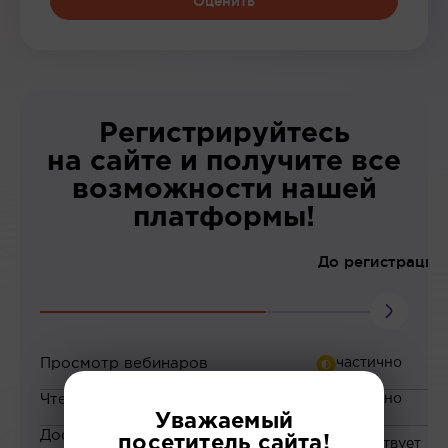
Оценить
Регистрируйтесь
на сайте и получите все
возможности нашей
платформы!
До регистрации
Просмотр вебинаров
Чтение статей
Уважаемый
Доступ к закрытым
посетитель сайта!