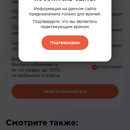
материалам
Информация на данном сайте
Подборка материалов на
предназначена только для врачей.
основе ваших интересов
Подтвердите, что вы являетесь
практикующим врачом.
Сохранение материалов в
закладки
Подтверждаю
Сохранение прогресса по
обучению
Возможность зарабатывать
баллы и обменивать
их на скидку до 100%
на вебинары и курсы
Зарегистрироваться
Смотрите также: