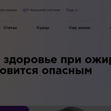
ля клиник
О бонусной системе
Еще
Статьи
Курсы
Код жизни
 здоровье при ожи
новится опасным