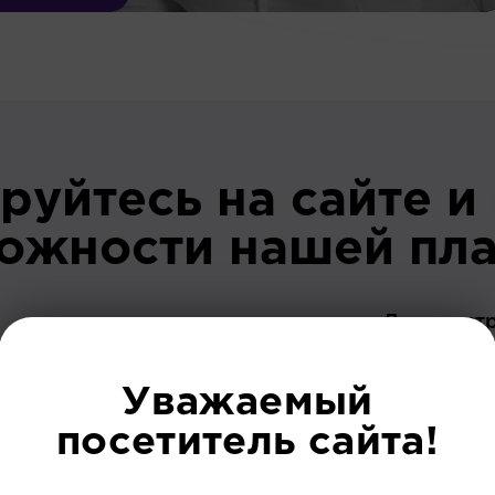
руйтесь на сайте и
можности нашей пл
До регист
Уважаемый
посетитель сайта!