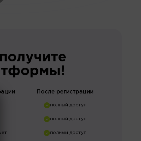
 получите
атформы!
рации
После регистрации